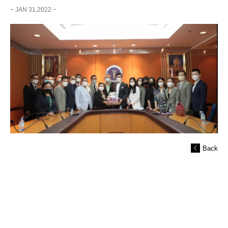
− JAN 31,2022 −
Back