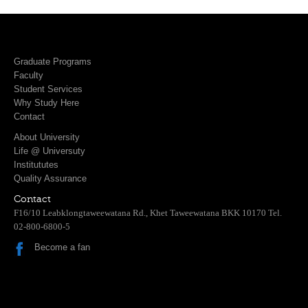
Graduate Programs
Faculty
Student Services
Why Study Here
Contact
About University
Life @ Universuty
Institututes
Quality Assurance
Contact
F16/10 Leabklongtaweewatana Rd., Khet Taweewatana BKK 10170 Tel.
02-800-6800-5
Become a fan