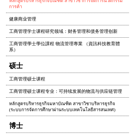
หลักสูตรบริหารธุรกิจบัณฑิต สาขาวิชาการจัดการนวัตกรรม
การค้า
健康商业管理
工商管理学士课程研究领域：财务管理和债务管理创新
工商管理學士學位課程 物流管理專業 （資訊科技教育體
系）
硕士
工商管理硕士课程
工商管理硕士课程专业：可持续发展的物流与供应链管理
หลักสูตรบริหารธุรกิจมหาบัณฑิต สาขาวิชาบริหารธุรกิจ
(ระบบการจัดการศึกษาผ่านระบบเทคโนโลยีสารสนเทศ)
博士