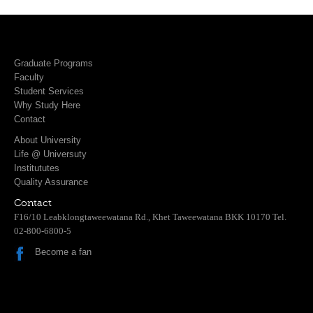
Graduate Programs
Faculty
Student Services
Why Study Here
Contact
About University
Life @ Universuty
Institututes
Quality Assurance
Contact
F16/10 Leabklongtaweewatana Rd., Khet Taweewatana BKK 10170 Tel.
02-800-6800-5
Become a fan