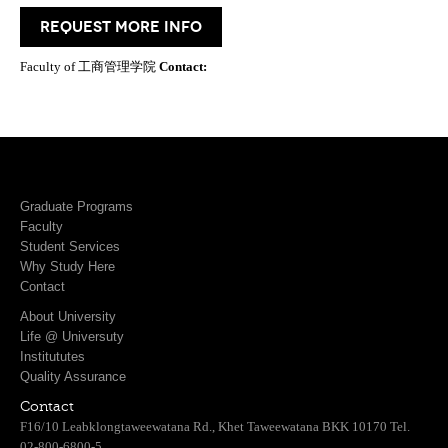
request more info
Faculty of 工商管理学院
Contact:
Graduate Programs
Faculty
Student Services
Why Study Here
Contact
About University
Life @ Universuty
Institututes
Quality Assurance
Contact
F16/10 Leabklongtaweewatana Rd., Khet Taweewatana BKK 10170 Tel.
02-800-6800-5