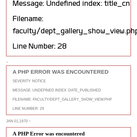
Message: Undefined index: title_cn
Filename:
faculty/dept_gallery_show_view.ph
Line Number: 28
−
A PHP ERROR WAS ENCOUNTERED
SEVERITY: NOTICE
MESSAGE: UNDEFINED INDEX: DATE_PUBLISHED
FILENAME: FACULTY/DEPT_GALLERY_SHOW_VIEW.PHP
LINE NUMBER: 29
JAN 01,1970 −
A PHP Error was encountered