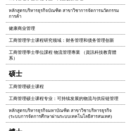
หลักสูตรบริหารธุรกิจบัณฑิต สาขาวิชาการจัดการนวัตกรรม
การค้า
健康商业管理
工商管理学士课程研究领域：财务管理和债务管理创新
工商管理學士學位課程 物流管理專業 （資訊科技教育體
系）
硕士
工商管理硕士课程
工商管理硕士课程专业：可持续发展的物流与供应链管理
หลักสูตรบริหารธุรกิจมหาบัณฑิต สาขาวิชาบริหารธุรกิจ
(ระบบการจัดการศึกษาผ่านระบบเทคโนโลยีสารสนเทศ)