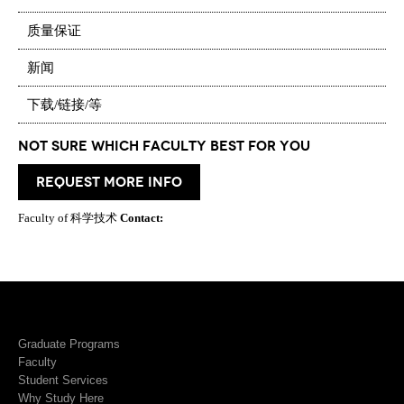
质量保证
新闻
下载/链接/等
Not Sure which Faculty best for you
request more info
Faculty of 科学技术
Contact:
Graduate Programs
Faculty
Student Services
Why Study Here