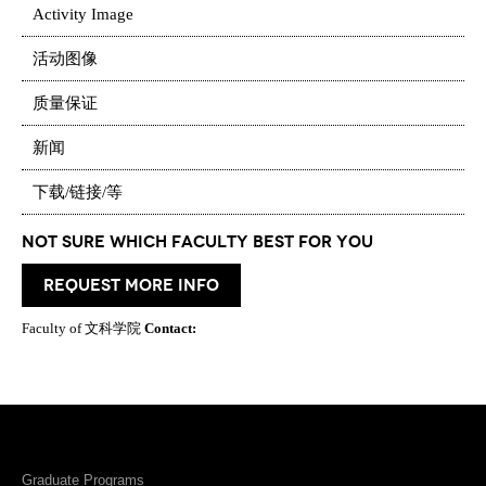
Activity Image
活动图像
质量保证
新闻
下载/链接/等
Not Sure which Faculty best for you
request more info
Faculty of 文科学院
Contact:
Graduate Programs