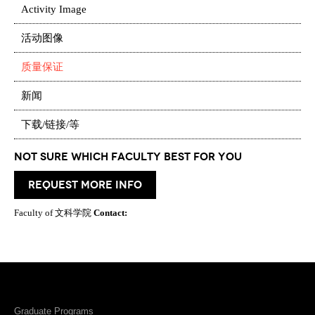
Activity Image
活动图像
质量保证
新闻
下载/链接/等
Not Sure which Faculty best for you
request more info
Faculty of 文科学院
Contact:
Graduate Programs