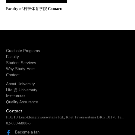
Faculty of 科技体育学院
Contact:
Graduate Programs
Faculty
Student Services
Why Study Here
Contact
About University
Life @ Universuty
Institututes
Quality Assurance
Contact
F16/10 Leabklongtaweewatana Rd., Khet Taweewatana BKK 10170 Tel.
02-800-6800-5
Become a fan