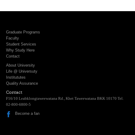
Graduate Programs
Faculty
Student Services
Why Study Here
Contact
About University
Life @ Universuty
Institututes
Quality Assurance
Contact
F16/10 Leabklongtaweewatana Rd., Khet Taweewatana BKK 10170 Tel.
02-800-6800-5
Become a fan