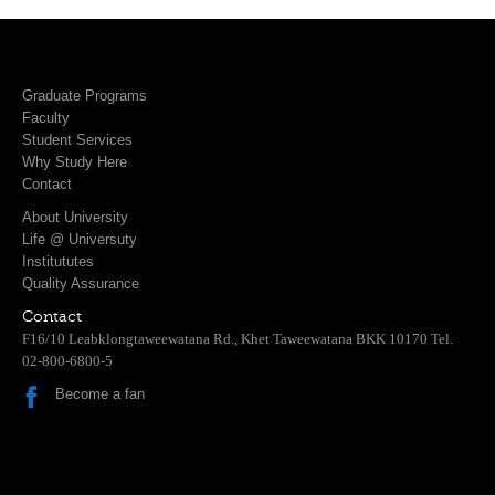
Graduate Programs
Faculty
Student Services
Why Study Here
Contact
About University
Life @ Universuty
Institututes
Quality Assurance
Contact
F16/10 Leabklongtaweewatana Rd., Khet Taweewatana BKK 10170 Tel.
02-800-6800-5
Become a fan