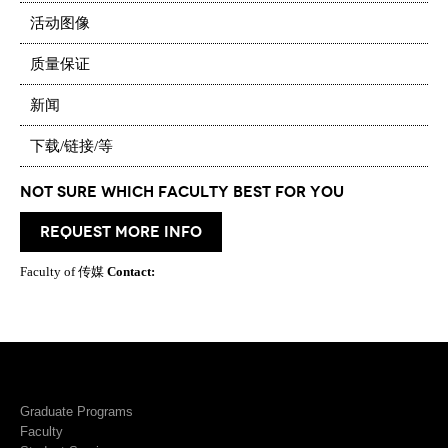
活动图像
质量保证
新闻
下载/链接/等
Not Sure which Faculty best for you
request more info
Faculty of 传媒
Contact:
Graduate Programs
Faculty