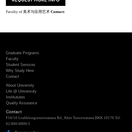
Faculty of 美术与应用艺术
Contact:
Graduate Programs
Faculty
Student Services
Why Study Here
Contact
About University
Life @ Universuty
Institututes
Quality Assurance
Contact
F16/10 Leabklongtaweewatana Rd., Khet Taweewatana BKK 10170 Tel.
02-800-6800-5