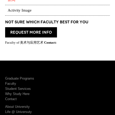
Activity Image
Not Sure which Faculty best for you
request more info
Faculty of 美术与应用艺术
Contact:
Graduate Programs
Faculty
Student Services
Why Study Here
Contact
About University
Life @ Universuty