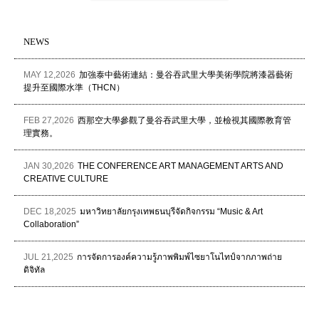
NEWS
MAY 12,2026
加強泰中藝術連結：曼谷吞武里大學美術學院將漆器藝術
提升至國際水準（THCN）
FEB 27,2026
西那空大學參觀了曼谷吞武里大學，並檢視其國際教育管
理實務。
JAN 30,2026
THE CONFERENCE ART MANAGEMENT ARTS AND
CREATIVE CULTURE
DEC 18,2025
มหาวิทยาลัยกรุงเทพธนบุรีจัดกิจกรรม “Music & Art
Collaboration”
JUL 21,2025
การจัดการองค์ความรู้ภาพพิมพ์ไซยาโนไทป์จากภาพถ่าย
ดิจิทัล