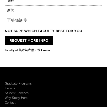
课程
新闻
下载/链接/等
Not Sure which Faculty best for you
request more info
Faculty of 美术与应用艺术
Contact:
Graduate Programs
Faculty
Student Services
Why Study Here
Contact