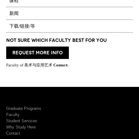
课程
新闻
下载/链接/等
Not Sure which Faculty best for you
request more info
Faculty of 美术与应用艺术
Contact:
Graduate Programs
Faculty
Student Services
Why Study Here
Contact