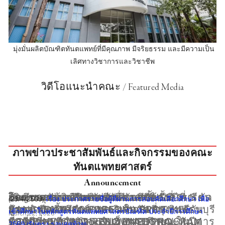
 มุ่งมั่นผลิตบัณฑิตทันตแพทย์ที่มีคุณภาพ มีจริยธรรม และมีความเป็น
เลิศทางวิชาการและวิชาชีพ
วิดีโอแนะนำคณะ / Featured Media
ภาพข่าวประชาสัมพันธ์และกิจกรรมของคณะ
ทันตแพทยศาสตร์
Announcement
นักศึกษาคณะทันตแพทยศาสตร์ ชั้นปีที่ 5 จัด
กิจกรรมปัจฉิมนิเทศ นักศึกษาชั้นปีที่ 6
โอกาสสุดท้ายสำหรับคุณหมอที่ต้องการเรียน
🎉 ขอแสดงความยินดีกับนักศึกษา 🎉 คณะ
โครงการการศึกษาต่อเนื่อง YONSEI –
เชิญชวนส่งคลิปประกวด
(23/4/2569) 
เรื่อง ประกาศรายชื่อผู้ที่ผ่านการสอบคัดเลือกศึกษา เพื่อ
งาน งานเลี้ยงอำลาและแสดงความยินดีกับ
ประจำปีการศึกษา 2568 ในวันที่ 7
รู้แบบ “FACE-TO-FACE” กับ PROF. KEE-
ทันตแพทยศาสตร์ มหาวิทยาลัยกรุงเทพธนบุรี
BANGKOKTHONBURI UNIVERSITY
เข้าศึกษาในหลักสูตรทันตแพทยศาสตรบัณฑิต ประจำปีการศึกษา 
March 22, 2026
รุ่นพี่ปีที่ 6 ที่กำลังจะสำเร็จการศึกษา ในปีการ
พฤษภาคม พ.ศ. 2569 ณ อาคารคณะทันต
JOON ⭐️ WORLD-RENOWNED
ที่สามารถ สอบผ่าน NL2 (NATIONAL
COMBINED MINI RESIDENCE PROGRAM
2569 (รับตรง รอบสุดท้าย)