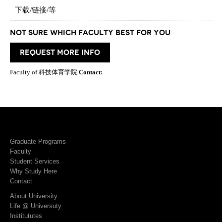
下载/链接/等
Not Sure which Faculty best for you
request more info
Faculty of 科技体育学院
Contact:
Graduate Programs
Faculty
Student Services
Why Study Here
Contact
About University
Life @ Universuty
Institututes