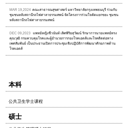
MAR 19,2024
คณะสาธารณสุขศาสตร์ มหาวิทยาลัยกรุงเทพธนบุรี ร่วมกับ
ชุมชนหลังสถานีรถไฟศาลาธรรมสพน์ จัดโครงการร่วมใจคัดแยกขยะ ชุมชน
หลังสถานีรถไฟศาลาธรรมสพน์
DEC 09,2023
แพทย์หญิงชีวนันท์ เลิศพิริยสุวัฒน์ รักษาการนายแพทย์ทรง
คุณวุฒิ กรมควบคุมโรคและผู้อำนวยการกองโรคเอดส์และโรคติดต่อทาง
เพศสัมพันธ์ เป็นประธานเปิดการประชุมเชิงปฏิบัติการพัฒนาศักยภาพด้าน
โรคเอดส์
本科
公共卫生学士课程
硕士