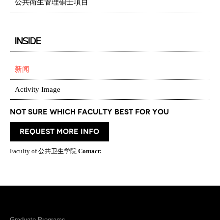
公共衛生管理碩士項目
INSIDE
新闻
Activity Image
Not Sure which Faculty best for you
request more info
Faculty of 公共卫生学院
Contact:
Graduate Programs