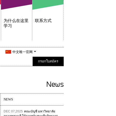
为什么在这里
联系方式
学习
中文唯一官网
กรอกใบสมัคร
News
NEWS
DEC 07,2025
คณะบัญชี มหาวิทยาลัย