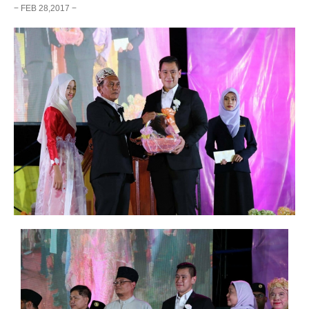
− FEB 28,2017 −