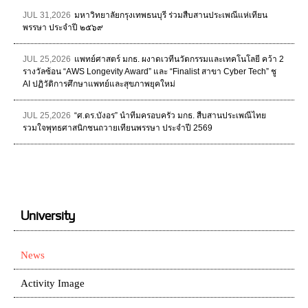
JUL 31,2026
มหาวิทยาลัยกรุงเทพธนบุรี ร่วมสืบสานประเพณีแห่เทียน
พรรษา ประจำปี ๒๕๖๙
JUL 25,2026
แพทย์ศาสตร์ มกธ. ผงาดเวทีนวัตกรรมและเทคโนโลยี คว้า 2
รางวัลซ้อน “AWS Longevity Award” และ “Finalist สาขา Cyber Tech” ชู
AI ปฏิวัติการศึกษาแพทย์และสุขภาพยุคใหม่
JUL 25,2026
“ศ.ดร.บังอร” นำทีมครอบครัว มกธ. สืบสานประเพณีไทย
รวมใจพุทธศาสนิกชนถวายเทียนพรรษา ประจำปี 2569
University
News
Activity Image