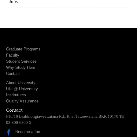
Jobs
Graduate Programs
Faculty
Student Services
Why Study Here
Contact
About University
Life @ Universuty
Institututes
Quality Assurance
Contact
F16/10 Leabklongtaweewatana Rd., Khet Taweewatana BKK 10170 Tel.
02-800-6800-5
Become a fan