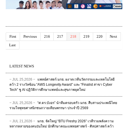
First
Previous
216
217
218
219
220
Next
Last
LATEST NEWS
− JUL 25,2026 −
แพทย์ศาสตร์ มกธ. ผงาดเวทีนวัตกรรมและเทคโนโลยี
คว้า 2 รางวัลซ้อน “AWS Longevity Award” และ “Finalist สาขา Cyber
Tech” ชู AI ปฏิวัติการศึกษาแพทย์และสุขภาพยุคใหม่
− JUL 25,2026 −
“ศ.ดร.บังอร” นำทีมครอบครัว มกธ. สืบสานประเพณีไทย
รวมใจพุทธศาสนิกชนถวายเทียนพรรษา ประจำปี 2569
− JUL 21,2026 −
มกธ. จัดใหญ่ “BTU Freshy 2026” เวทีรวมพลังความ
หลากหลายของคนรุ่นใหม่ นักศึกษาคณะแพทยศาสตร์ - ศิลปศาสตร์ คว้า