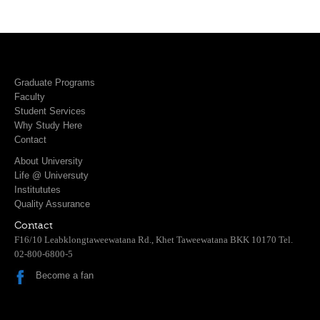
Graduate Programs
Faculty
Student Services
Why Study Here
Contact
About University
Life @ Universuty
Institututes
Quality Assurance
Contact
F16/10 Leabklongtaweewatana Rd., Khet Taweewatana BKK 10170 Tel.
02-800-6800-5
Become a fan