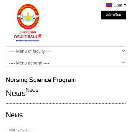
Thai
สมัครเรียน
Online
Nursing Science Program
News
News
News
− MAR 22,2017 −