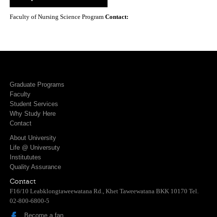
Faculty of Nursing Science Program
Contact:
Graduate Programs
Faculty
Student Services
Why Study Here
Contact
About University
Life @ Universuty
Institututes
Quality Assurance
Contact
F16/10 Leabklongtaweewatana Rd., Khet Taweewatana BKK 10170 Tel.
02-800-6800-5
Become a fan