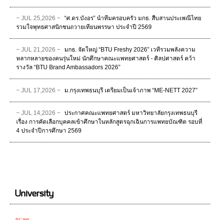
− JUL 25,2026 −
“ศ.ดร.บังอร” นำทีมครอบครัว มกธ. สืบสานประเพณีไทย
รวมใจพุทธศาสนิกชนถวายเทียนพรรษา ประจำปี 2569
− JUL 21,2026 −
มกธ. จัดใหญ่ “BTU Freshy 2026” เวทีรวมพลังความ
หลากหลายของคนรุ่นใหม่ นักศึกษาคณะแพทยศาสตร์ - ศิลปศาสตร์ คว้า
รางวัล “BTU Brand Ambassadors 2026”
− JUL 17,2026 −
ม.กรุงเทพธนบุรี เตรียมเป็นเจ้าภาพ “ME-NETT 2027”
− JUL 14,2026 −
ประกาศคณะแพทยศาสตร์ มหาวิทยาลัยกรุงเทพธนบุรี
เรื่อง การคัดเลือกบุคคลเข้าศึกษาในหลักสูตรฉุกเฉินการแพทยบัณฑิต รอบที่
4 ประจําปีการศึกษา 2569
University