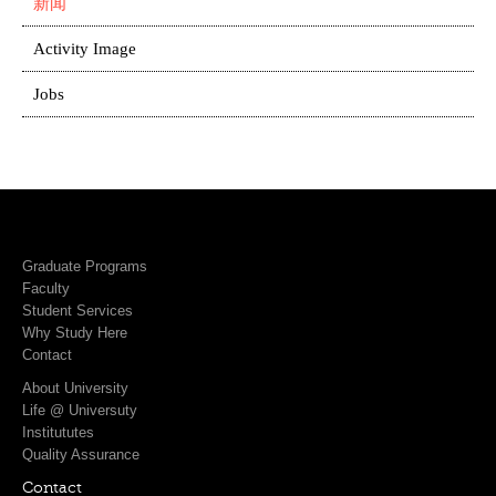
新闻
Activity Image
Jobs
Graduate Programs
Faculty
Student Services
Why Study Here
Contact
About University
Life @ Universuty
Institututes
Quality Assurance
Contact