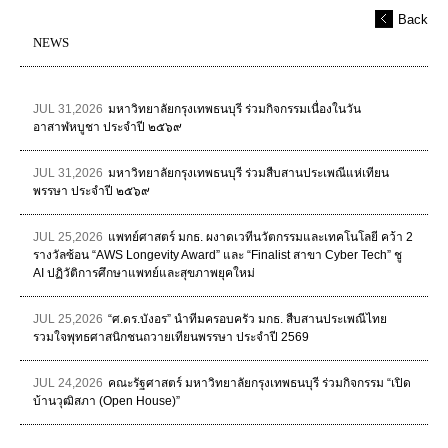
Back
NEWS
JUL 31,2026
มหาวิทยาลัยกรุงเทพธนบุรี ร่วมกิจกรรมเนื่องในวัน
อาสาฬหบูชา ประจำปี ๒๕๖๙
JUL 31,2026
มหาวิทยาลัยกรุงเทพธนบุรี ร่วมสืบสานประเพณีแห่เทียน
พรรษา ประจำปี ๒๕๖๙
JUL 25,2026
แพทย์ศาสตร์ มกธ. ผงาดเวทีนวัตกรรมและเทคโนโลยี คว้า 2
รางวัลซ้อน “AWS Longevity Award” และ “Finalist สาขา Cyber Tech” ชู
AI ปฏิวัติการศึกษาแพทย์และสุขภาพยุคใหม่
JUL 25,2026
“ศ.ดร.บังอร” นำทีมครอบครัว มกธ. สืบสานประเพณีไทย
รวมใจพุทธศาสนิกชนถวายเทียนพรรษา ประจำปี 2569
JUL 24,2026
คณะรัฐศาสตร์ มหาวิทยาลัยกรุงเทพธนบุรี ร่วมกิจกรรม “เปิด
บ้านวุฒิสภา (Open House)”