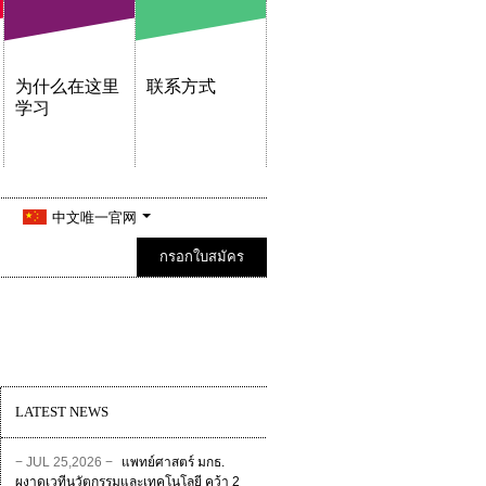
为什么在这里
联系方式
学习
中文唯一官网
กรอกใบสมัคร
LATEST NEWS
− JUL 25,2026 −
แพทย์ศาสตร์ มกธ.
ผงาดเวทีนวัตกรรมและเทคโนโลยี คว้า 2