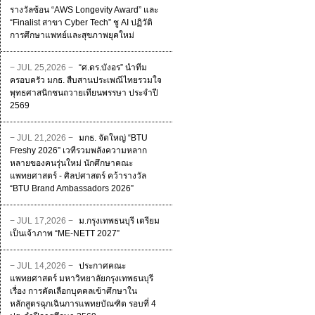
รางวัลซ้อน “AWS Longevity Award” และ
“Finalist สาขา Cyber Tech” ชู AI ปฏิวัติ
การศึกษาแพทย์และสุขภาพยุคใหม่
− JUL 25,2026 −
“ศ.ดร.บังอร” นำทีม
ครอบครัว มกธ. สืบสานประเพณีไทยรวมใจ
พุทธศาสนิกชนถวายเทียนพรรษา ประจำปี
2569
− JUL 21,2026 −
มกธ. จัดใหญ่ “BTU
Freshy 2026” เวทีรวมพลังความหลาก
หลายของคนรุ่นใหม่ นักศึกษาคณะ
แพทยศาสตร์ - ศิลปศาสตร์ คว้ารางวัล
“BTU Brand Ambassadors 2026”
− JUL 17,2026 −
ม.กรุงเทพธนบุรี เตรียม
เป็นเจ้าภาพ “ME-NETT 2027”
− JUL 14,2026 −
ประกาศคณะ
แพทยศาสตร์ มหาวิทยาลัยกรุงเทพธนบุรี
เรื่อง การคัดเลือกบุคคลเข้าศึกษาใน
หลักสูตรฉุกเฉินการแพทยบัณฑิต รอบที่ 4