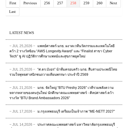
First
Previous
256
257
258
259
260
Next
Last
LATEST NEWS
− JUL 25,2026 −
แพทย์ศาสตร์ มกธ. ผงาดเวทีนวัตกรรมและเทคโนโลยี
คว้า 2 รางวัลซ้อน “AWS Longevity Award” และ “Finalist สาขา Cyber
Tech” ชู AI ปฏิวัติการศึกษาแพทย์และสุขภาพยุคใหม่
− JUL 25,2026 −
“ศ.ดร.บังอร” นำทีมครอบครัว มกธ. สืบสานประเพณีไทย
รวมใจพุทธศาสนิกชนถวายเทียนพรรษา ประจำปี 2569
− JUL 21,2026 −
มกธ. จัดใหญ่ “BTU Freshy 2026” เวทีรวมพลังความ
หลากหลายของคนรุ่นใหม่ นักศึกษาคณะแพทยศาสตร์ - ศิลปศาสตร์ คว้า
รางวัล “BTU Brand Ambassadors 2026”
− JUL 17,2026 −
ม.กรุงเทพธนบุรี เตรียมเป็นเจ้าภาพ “ME-NETT 2027”
− JUL 14,2026 −
ประกาศคณะแพทยศาสตร์ มหาวิทยาลัยกรุงเทพธนบุรี