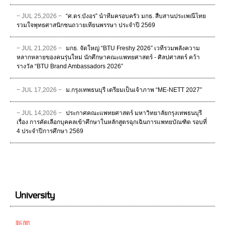
− JUL 25,2026 −
“ศ.ดร.บังอร” นำทีมครอบครัว มกธ. สืบสานประเพณีไทย
รวมใจพุทธศาสนิกชนถวายเทียนพรรษา ประจำปี 2569
− JUL 21,2026 −
มกธ. จัดใหญ่ “BTU Freshy 2026” เวทีรวมพลังความ
หลากหลายของคนรุ่นใหม่ นักศึกษาคณะแพทยศาสตร์ - ศิลปศาสตร์ คว้า
รางวัล “BTU Brand Ambassadors 2026”
− JUL 17,2026 −
ม.กรุงเทพธนบุรี เตรียมเป็นเจ้าภาพ “ME-NETT 2027”
− JUL 14,2026 −
ประกาศคณะแพทยศาสตร์ มหาวิทยาลัยกรุงเทพธนบุรี
เรื่อง การคัดเลือกบุคคลเข้าศึกษาในหลักสูตรฉุกเฉินการแพทยบัณฑิต รอบที่
4 ประจําปีการศึกษา 2569
University
新闻