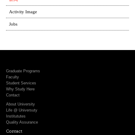
Activity Image
Jobs
Graduate Programs
Faculty
Student Services
Why Study Here
Contact
About University
Life @ Universuty
Institututes
Quality Assurance
Contact