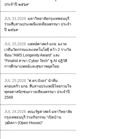
ประจำปี ๒๕๖๙
JUL 31,2026
มหาวิทยาลัยกรุงเทพธนบุรี
ร่วมสืบสานประเพณีแห่เทียนพรรษา ประจำ
ปี ๒๕๖๙
JUL 25,2026
แพทย์ศาสตร์ มกธ. ผงาด
เวทีนวัตกรรมและเทคโนโลยี คว้า 2 รางวัล
ซ้อน “AWS Longevity Award” และ
“Finalist สาขา Cyber Tech” ชู AI ปฏิวัติ
การศึกษาแพทย์และสุขภาพยุคใหม่
JUL 25,2026
“ศ.ดร.บังอร” นำทีม
ครอบครัว มกธ. สืบสานประเพณีไทยรวมใจ
พุทธศาสนิกชนถวายเทียนพรรษา ประจำปี
2569
JUL 24,2026
คณะรัฐศาสตร์ มหาวิทยาลัย
กรุงเทพธนบุรี ร่วมกิจกรรม “เปิดบ้าน
วุฒิสภา (Open House)”