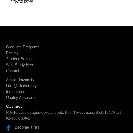
下载/链接/等
Graduate Programs
Faculty
Student Services
Why Study Here
Contact
About University
Life @ Universuty
Institututes
Quality Assurance
Contact
F16/10 Leabklongtaweewatana Rd., Khet Taweewatana BKK 10170 Tel.
02-800-6800-5
Become a fan