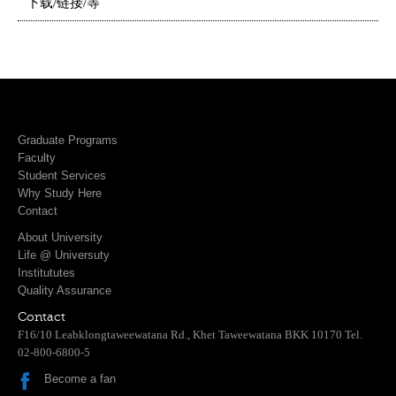
下载/链接/等
Graduate Programs
Faculty
Student Services
Why Study Here
Contact
About University
Life @ Universuty
Institututes
Quality Assurance
Contact
F16/10 Leabklongtaweewatana Rd., Khet Taweewatana BKK 10170 Tel.
02-800-6800-5
Become a fan