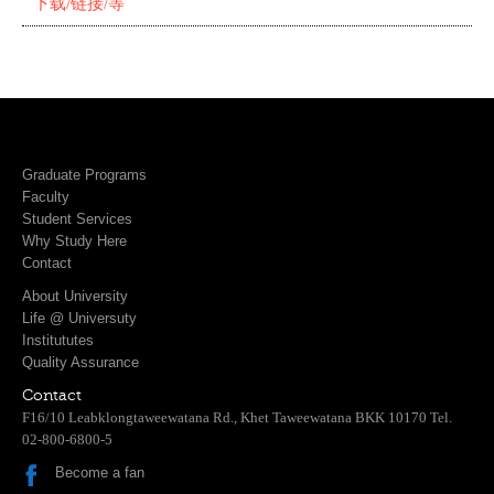
下载/链接/等
Graduate Programs
Faculty
Student Services
Why Study Here
Contact
About University
Life @ Universuty
Institututes
Quality Assurance
Contact
F16/10 Leabklongtaweewatana Rd., Khet Taweewatana BKK 10170 Tel.
02-800-6800-5
Become a fan