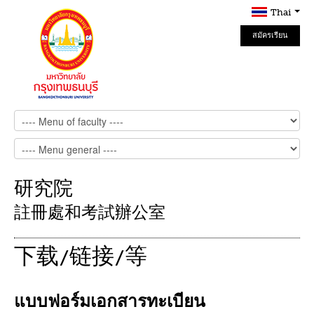
Thai
สมัครเรียน
Online
研究院
註冊處和考試辦公室
下载/链接/等
แบบฟอร์มเอกสารทะเบียน