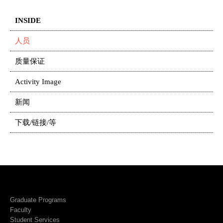
INSIDE
人员
质量保证
Activity Image
新闻
下载/链接/等
Graduate Programs
Faculty
Student Services