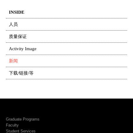
INSIDE
人员
质量保证
Activity Image
新闻
下载/链接/等
Graduate Programs
Faculty
Student Services