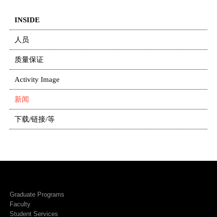
INSIDE
人员
质量保证
Activity Image
新闻
下载/链接/等
Graduate Programs
Faculty
Student Services