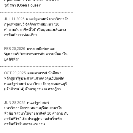
กรุงเทพธนบุรี ร่วมกิจกรรม “เปิดบ้าน
วุฒิสภา (Open House)”
JUL 11,2026
คณะรัฐศาสตร์ มหาวิทยาลัย
กรุงเทพธนบุรี จัดกิจกรรมสัมมนา “10
คำถามกับอาชีพที่ใช่” เปิดมุมมองเส้นทาง
อาชีพตำรวจท่องเที่ยว
FEB 20,2026
บรรยายพิเศษคณะ
รัฐศาสตร์ “บทบาททหารกับความมั่นคงใน
ยุคดิจิทัล”
OCT 29,2025
คณะอาจารย์-นักศึกษา
หลักสูตรรัฐประศาสนศาสตรดุษฎีบัณฑิต
คณะรัฐศาสตร์ มหาวิทยาลัยกรุงเทพธนบุรี
(เจ้าสัวรุ่น14) ศึกษาดูงาน ณ ศาลฎีกา
JUN 28,2025
คณะรัฐศาสตร์
มหาวิทยาลัยกรุงเทพธนบุรีจัดเสวนาใน
หัวข้อ “เสวนาใต้ชายคาสิงห์ 10 คำถาม กับ
อาชีพที่ใช่" เปิดประตูสู่ความสำเร็จเพื่อ
อาชีพที่ใช่ในตลาดแรงงาน