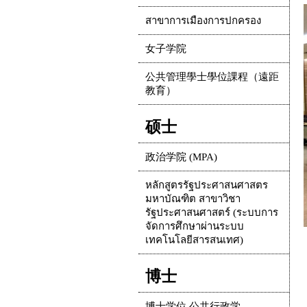
สาขาการเมืองการปกครอง
女子学院
公共管理學士學位課程（遠距
教育）
硕士
政治学院 (MPA)
หลักสูตรรัฐประศาสนศาสตร
มหาบัณฑิต สาขาวิชา
รัฐประศาสนศาสตร์ (ระบบการ
จัดการศึกษาผ่านระบบ
เทคโนโลยีสารสนเทศ)
博士
博士学位 公共行政学