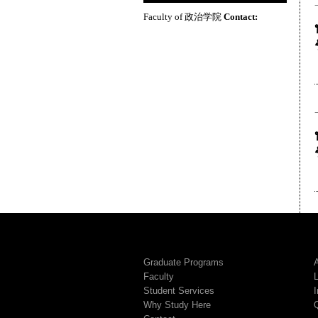
Faculty of 政治学院
Contact:
Graduate Programs
A
Faculty
Student Services
I
Why Study Here