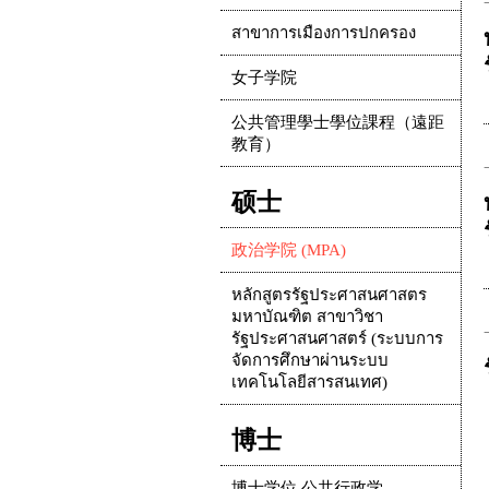
สาขาการเมืองการปกครอง
女子学院
公共管理學士學位課程（遠距
教育）
硕士
政治学院 (MPA)
หลักสูตรรัฐประศาสนศาสตร
มหาบัณฑิต สาขาวิชา
รัฐประศาสนศาสตร์ (ระบบการ
จัดการศึกษาผ่านระบบ
เทคโนโลยีสารสนเทศ)
博士
博士学位 公共行政学