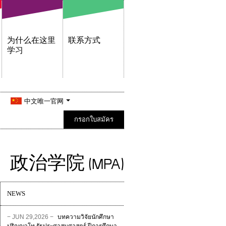
为什么在这里
联系方式
学习
中文唯一官网
กรอกใบสมัคร
政治学院 (MPA)
NEWS
− JUN 29,2026 −
บทความวิจัยนักศึกษา