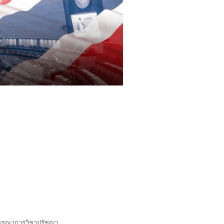
รบูรณาการวิชาปรัชญา