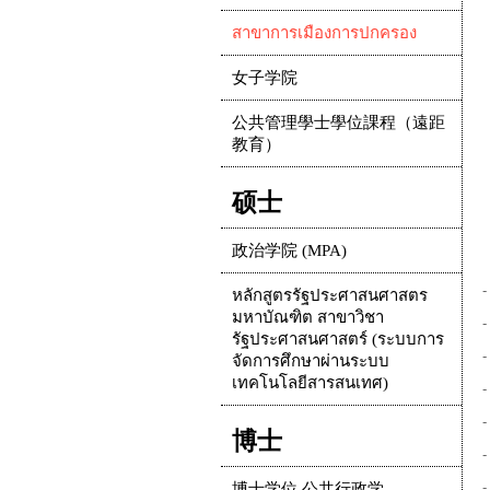
สาขาการเมืองการปกครอง
女子学院
公共管理學士學位課程（遠距
教育）
硕士
政治学院 (MPA)
-
หลักสูตรรัฐประศาสนศาสตร
มหาบัณฑิต สาขาวิชา
-
รัฐประศาสนศาสตร์ (ระบบการ
-
จัดการศึกษาผ่านระบบ
เทคโนโลยีสารสนเทศ)
-
-
博士
-
-
博士学位 公共行政学