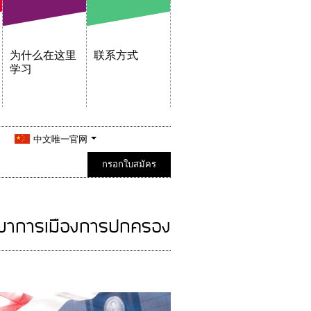
为什么在这里
联系方式
学习
中文唯一官网
กรอกใบสมัคร
ขาการเมืองการปกครอง