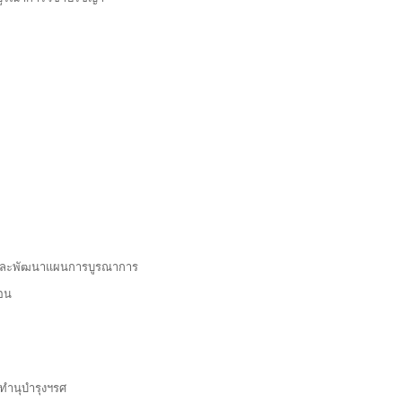
ับและพัฒนาแผนการบูรณาการ
การสอน
ทำนุบำรุงฯรศ