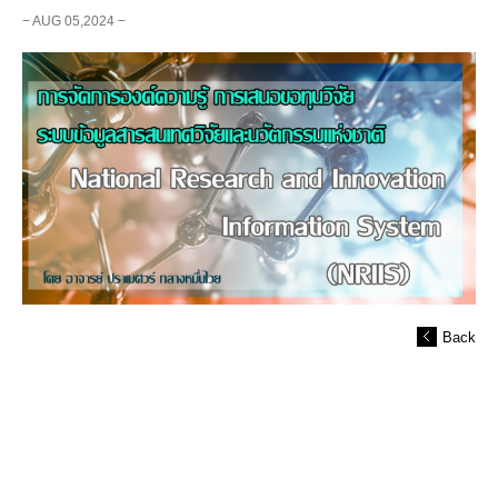
− AUG 05,2024 −
Back