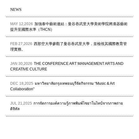
NEWS
MAY 12,2026
加強泰中藝術連結：曼谷吞武里大學美術學院將漆器藝術
提升至國際水準（THCN）
FEB 27,2026
西那空大學參觀了曼谷吞武里大學，並檢視其國際教育管
理實務。
JAN 30,2026
THE CONFERENCE ART MANAGEMENT ARTS AND
CREATIVE CULTURE
DEC 18,2025
มหาวิทยาลัยกรุงเทพธนบุรีจัดกิจกรรม “Music & Art
Collaboration”
JUL 21,2025
การจัดการองค์ความรู้ภาพพิมพ์ไซยาโนไทป์จากภาพถ่าย
ดิจิทัล