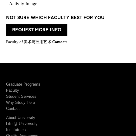
Activity Image
Not Sure which Faculty best for you
request more info
Faculty of 美术与应用艺术
Contact:
Graduate Programs
Faculty
Student Services
Why Study Here
Contact
About University
Life @ Universuty
Institututes
Quality Assurance