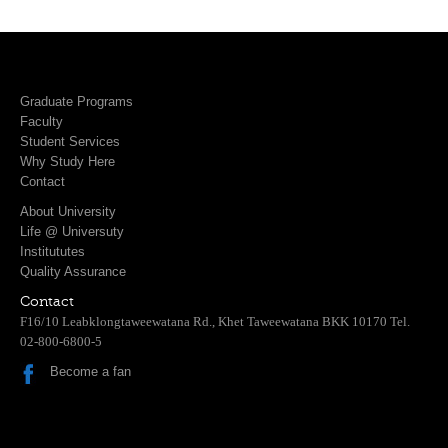
Graduate Programs
Faculty
Student Services
Why Study Here
Contact
About University
Life @ Universuty
Institututes
Quality Assurance
Contact
F16/10 Leabklongtaweewatana Rd., Khet Taweewatana BKK 10170 Tel.
02-800-6800-5
Become a fan