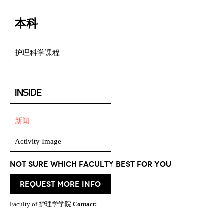
本科
护理科学课程
INSIDE
新闻
Activity Image
Not Sure which Faculty best for you
request more info
Faculty of 护理学学院
Contact: