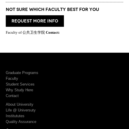
Not Sure which Faculty best for you
request more info
Faculty of 公共卫生学院
Contact:
Graduate Programs
Faculty
Student Services
Why Study Here
Contact
About University
Life @ Universuty
Institututes
Quality Assurance