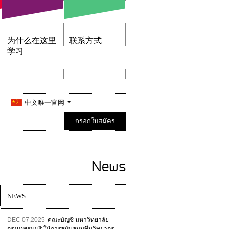
为什么在这里
联系方式
学习
中文唯一官网
กรอกใบสมัคร
News
NEWS
DEC 07,2025
คณะบัญชี มหาวิทยาลัย