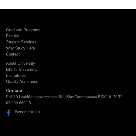
Graduate Programs
Faculty
Student Services
Why Study Here
Contact
About University
Life @ Universuty
Institututes
Quality Assurance
Contact
F16/10 Leabklongtaweewatana Rd., Khet Taweewatana BKK 10170 Tel.
02-800-6800-5
Become a fan