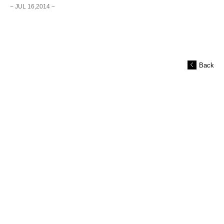
− JUL 16,2014 −
Back