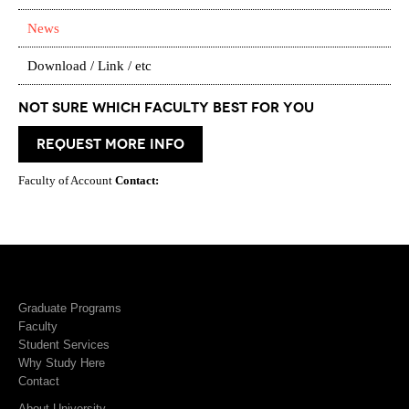
News
Download / Link / etc
Not Sure which Faculty best for you
request more info
Faculty of Account
Contact:
Graduate Programs
Faculty
Student Services
Why Study Here
Contact
About University