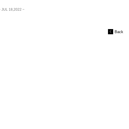
− JUL 18,2022 −
Back