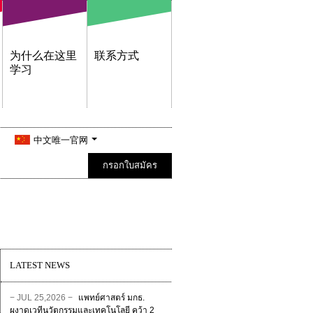
为什么在这里
联系方式
学习
中文唯一官网
กรอกใบสมัคร
LATEST NEWS
− JUL 25,2026 −
แพทย์ศาสตร์ มกธ.
ผงาดเวทีนวัตกรรมและเทคโนโลยี คว้า 2