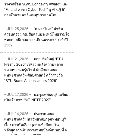
รางวัลซ้อน “AWS Longevity Award” และ
“Finalist สาขา Cyber Tech” ชู AI ปฏิวัติ
การศึกษาแพทย์และสุขภาพยุคใหม่
− JUL 25,2026 −
“ศ.ดร.บังอร” นำทีม
ครอบครัว มกธ. สืบสานประเพณีไทยรวมใจ
พุทธศาสนิกชนถวายเทียนพรรษา ประจำปี
2569
− JUL 21,2026 −
มกธ. จัดใหญ่ “BTU
Freshy 2026” เวทีรวมพลังความหลาก
หลายของคนรุ่นใหม่ นักศึกษาคณะ
แพทยศาสตร์ - ศิลปศาสตร์ คว้ารางวัล
“BTU Brand Ambassadors 2026”
− JUL 17,2026 −
ม.กรุงเทพธนบุรี เตรียม
เป็นเจ้าภาพ “ME-NETT 2027”
− JUL 14,2026 −
ประกาศคณะ
แพทยศาสตร์ มหาวิทยาลัยกรุงเทพธนบุรี
เรื่อง การคัดเลือกบุคคลเข้าศึกษาใน
หลักสูตรฉุกเฉินการแพทยบัณฑิต รอบที่ 4