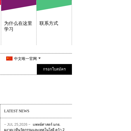
为什么在这里
联系方式
学习
中文唯一官网
กรอกใบสมัคร
LATEST NEWS
− JUL 25,2026 −
แพทย์ศาสตร์ มกธ.
ผงาดเวทีนวัตกรรมและเทคโนโลยี คว้า 2