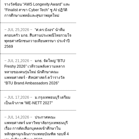
รางวัลซ้อน “AWS Longevity Award” และ
“Finalist สาขา Cyber Tech” ชู AI ปฏิวัติ
การศึกษาแพทย์และสุขภาพยุคใหม่
− JUL 25,2026 −
“ศ.ดร.บังอร” นำทีม
ครอบครัว มกธ. สืบสานประเพณีไทยรวมใจ
พุทธศาสนิกชนถวายเทียนพรรษา ประจำปี
2569
− JUL 21,2026 −
มกธ. จัดใหญ่ “BTU
Freshy 2026” เวทีรวมพลังความหลาก
หลายของคนรุ่นใหม่ นักศึกษาคณะ
แพทยศาสตร์ - ศิลปศาสตร์ คว้ารางวัล
“BTU Brand Ambassadors 2026”
− JUL 17,2026 −
ม.กรุงเทพธนบุรี เตรียม
เป็นเจ้าภาพ “ME-NETT 2027”
− JUL 14,2026 −
ประกาศคณะ
แพทยศาสตร์ มหาวิทยาลัยกรุงเทพธนบุรี
เรื่อง การคัดเลือกบุคคลเข้าศึกษาใน
หลักสูตรฉุกเฉินการแพทยบัณฑิต รอบที่ 4