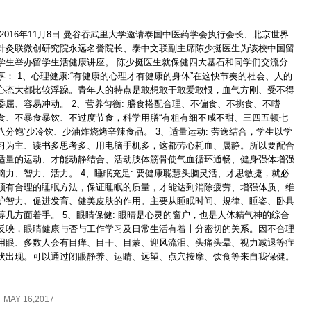
2016年11月8日 曼谷吞武里大学邀请泰国中医药学会执行会长、北京世界
针灸联微创研究院永远名誉院长、泰中文联副主席陈少挺医生为该校中国留
学生举办留学生活健康讲座。 陈少挺医生就保健四大基石和同学们交流分
享： 1、心理健康:“有健康的心理才有健康的身体”在这快节奏的社会、人的
心态大都比较浮躁。青年人的特点是敢想敢干敢爱敢恨，血气方刚、受不得
委屈、容易冲动。 2、营养匀衡: 膳食搭配合理、不偏食、不挑食、不嗜
食、不暴食暴饮、不过度节食，科学用膳“有粗有细不咸不甜、三四五顿七
八分饱”少冷饮、少油炸烧烤辛辣食品。 3、适量运动: 劳逸结合，学生以学
习为主、读书多思考多、用电脑手机多，这都劳心耗血、属静。所以要配合
适量的运动、才能动静结合、活动肢体筋骨使气血循环通畅、健身强体增强
脑力、智力、活力。 4、睡眠充足: 要健康聪慧头脑灵活、才思敏捷，就必
须有合理的睡眠方法，保证睡眠的质量，才能达到消除疲劳、增强体质、维
护智力、促进发育、健美皮肤的作用。主要从睡眠时间、規律、睡姿、卧具
等几方面着手。 5、眼睛保健: 眼晴是心灵的窗户，也是人体精气神的综合
反映，眼睛健康与否与工作学习及日常生活有着十分密切的关系。因不合理
用眼、多数人会有目痒、目干、目蒙、迎风流泪、头痛头晕、视力减退等症
状出现。可以通过闭眼静养、运睛、远望、点穴按摩、饮食等来自我保健。
− MAY 16,2017 −