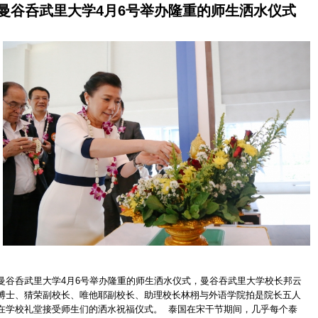
曼谷呑武里大学4月6号举办隆重的师生洒水仪式
曼谷呑武里大学4月6号举办隆重的师生洒水仪式，曼谷吞武里大学校长邦云
博士、猜荣副校长、唯他耶副校长、助理校长林栩与外语学院拍是院长五人
在学校礼堂接受师生们的洒水祝福仪式。 泰国在宋干节期间，几乎每个泰