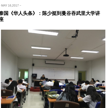
− MAY 16,2017 −
泰国《华人头条》：陈少挺到曼谷吞武里大学讲
座