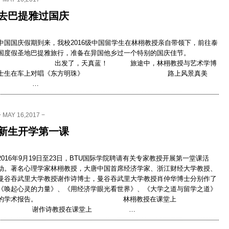
去巴提雅过国庆
中国国庆假期到来，我校2016级中国留学生在林栩教授亲自带领下，前往泰
国度假圣地巴提雅旅行，准备在异国他乡过一个特别的国庆佳节。
出发了，天真蓝！ 旅途中，林栩教授与艺术学博
士生在车上对唱《东方明珠》 路上风景真美
…
− MAY 16,2017 −
新生开学第一课
2016年9月19日至23日，BTU国际学院聘请有关专家教授开展第一堂课活
动。著名心理学家林栩教授，大唐中国首席经济学家、浙江财经大学教授、
曼谷吞武里大学教授谢作诗博士，曼谷吞武里大学教授肖仲华博士分别作了
《唤起心灵的力量》、《用经济学眼光看世界》、《大学之道与留学之道》
的学术报告。 林栩教授在课堂上
谢作诗教授在课堂上 …