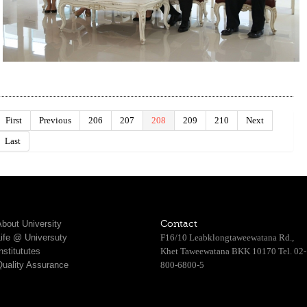
First
Previous
206
207
208
209
210
Next
Last
bout University
Contact
Life @ Universuty
F16/10 Leabklongtaweewatana Rd.,
nstitututes
Khet Taweewatana BKK 10170 Tel. 02-
Quality Assurance
800-6800-5