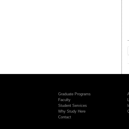
Graduate Programs
A
Faculty
Student Services
I
Why Study Here
Contact