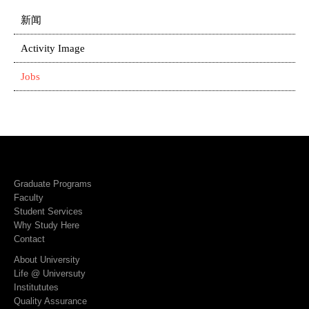
新闻
Activity Image
Jobs
Graduate Programs
Faculty
Student Services
Why Study Here
Contact
About University
Life @ Universuty
Institututes
Quality Assurance