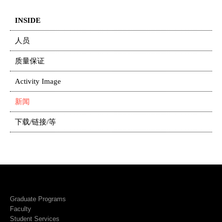
INSIDE
人员
质量保证
Activity Image
新闻
下载/链接/等
Graduate Programs
Faculty
Student Services