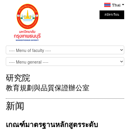
Thai
สมัครเรียน
Online
研究院
教育規劃與品質保證辦公室
新闻
เกณฑ์มาตรฐานหลักสูตรระดับ