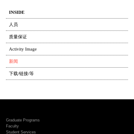
INSIDE
人员
质量保证
Activity Image
新闻
下载/链接/等
Graduate Programs
Faculty
Student Services