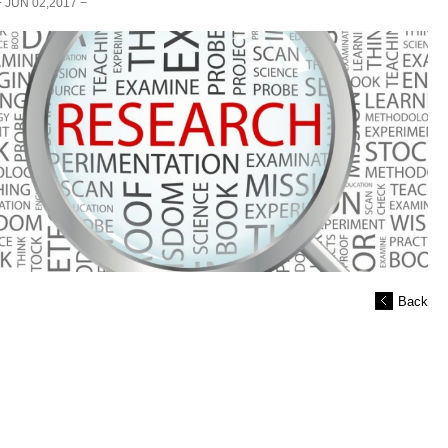
− JUN 02,2017 −
Back