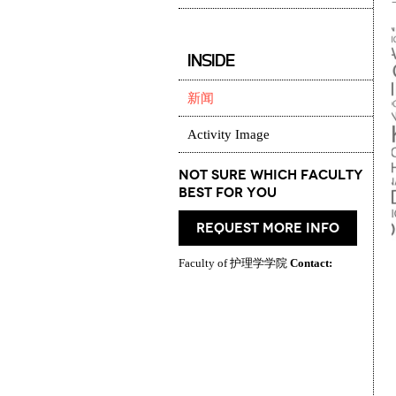
INSIDE
新闻
Activity Image
Not Sure which Faculty
best for you
request more info
Faculty of 护理学学院
Contact: