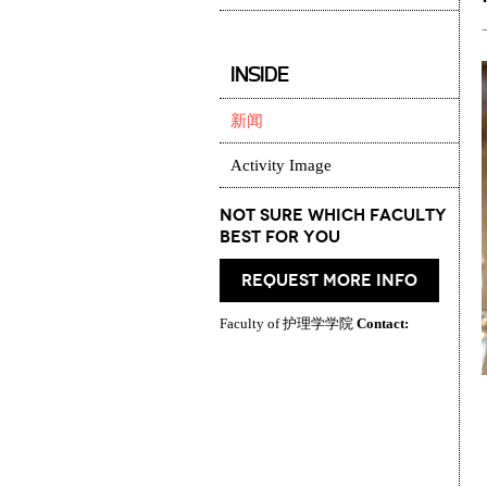
INSIDE
新闻
Activity Image
Not Sure which Faculty
best for you
request more info
Faculty of 护理学学院
Contact: